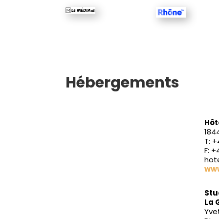
Hébergements
Hôt
184
T: +
F: +
hot
www
Stu
La 
Yve