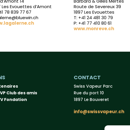
 d’Amont 14
Barbara & Gilles Mertes
7 Les Evouettes d’Amont
Route de Severeux 39
41 78 839 77 67
1897 Les Evouettes
alerne@bluewin.ch
T: +41 24 481 30 79
.lagalerne.ch
P: +41 77 410 80 61
www.monreve.ch
NS
CONTACT
tenaires
Swiss Vapeur Parc
VP Club des amis
Rue du port 10
V Fondation
1897 Le Bouveret
info@swissvapeur.ch