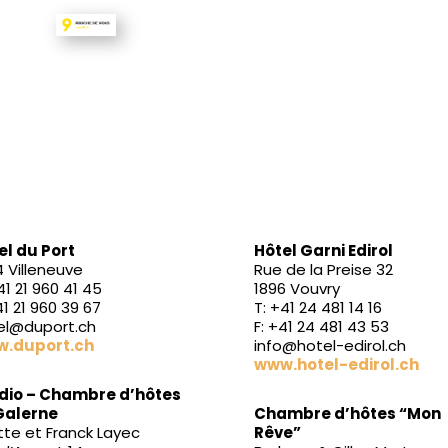
el du Port
Hôtel Garni Edirol
4 Villeneuve
Rue de la Preise 32
41 21 960 41 45
1896 Vouvry
41 21 960 39 67
T: +41 24 481 14 16
el@duport.ch
F: +41 24 481 43 53
.duport.ch
info@hotel-edirol.ch
www.hotel-edirol.ch
dio – Chambre d’hôtes
Galerne
Chambre d’hôtes “Mon
tte et Franck Layec
Rêve”