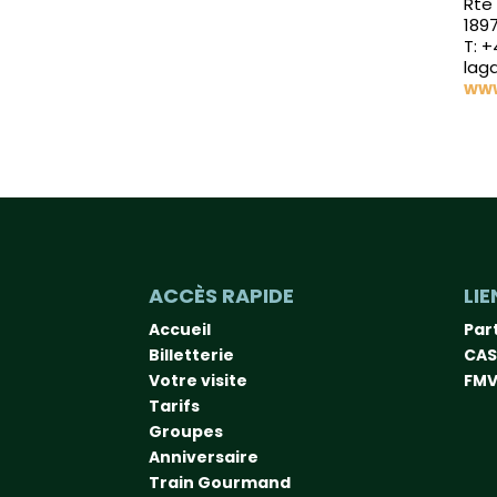
Rte
189
T: +
lag
www
ACCÈS RAPIDE
LIE
Accueil
Par
Billetterie
CAS
Votre visite
FMV
Tarifs
Groupes
Anniversaire
Train Gourmand