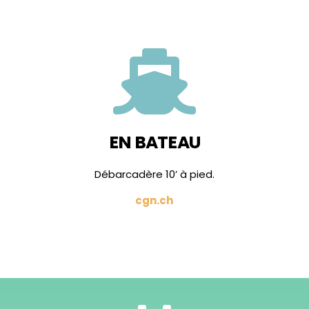

EN BATEAU
Débarcadère 10’ à pied.
cgn.ch