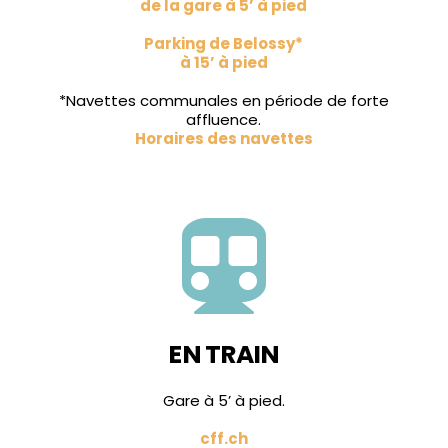
de la gare à 5’ à pied
Parking de Belossy*
à 15’ à pied
*Navettes communales en période de forte
affluence.
Horaires des navettes

EN TRAIN
Gare à 5’ à pied.
cff.ch