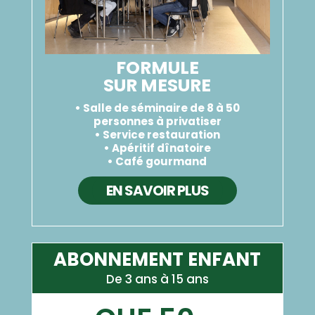
FORMULE
SUR MESURE
• Salle de séminaire de 8 à 50
personnes à privatiser
• Service restauration
• Apéritif dînatoire
• Café gourmand
EN SAVOIR PLUS
ABONNEMENT ENFANT
De 3 ans à 15 ans