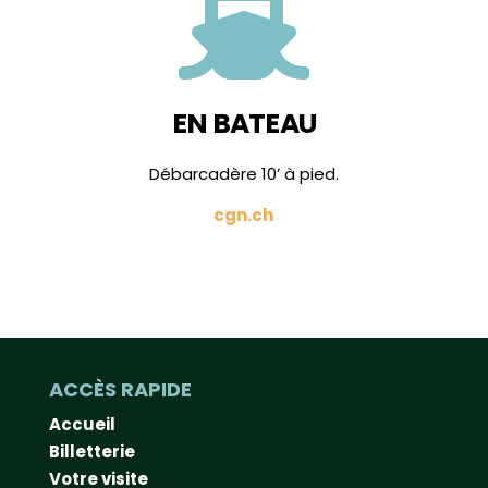

EN BATEAU
Débarcadère 10’ à pied.
cgn.ch
ACCÈS RAPIDE
Accueil
Billetterie
Votre visite