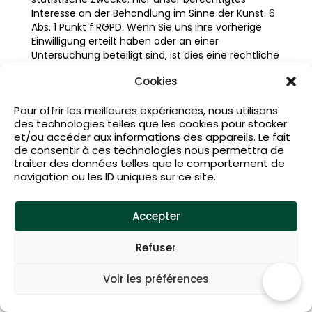
Interesse an der Behandlung im Sinne der Kunst. 6
Abs. 1 Punkt f RGPD. Wenn Sie uns Ihre vorherige
Einwilligung erteilt haben oder an einer
Untersuchung beteiligt sind, ist dies eine rechtliche
Grundlage für die Behandlung im Sinne der Art. 6
Cookies
Abs. 1 Punkt RGPD.
Pour offrir les meilleures expériences, nous utilisons
des technologies telles que les cookies pour stocker
4.8. soziale medien
et/ou accéder aux informations des appareils. Le fait
de consentir à ces technologies nous permettra de
Wir haben Links zu verschiedenen sozialen
traiter des données telles que le comportement de
Netzwerken auf unserer Website (z.B. Facebook,
navigation ou les ID uniques sur ce site.
Instagram, Twitter, YouTube, Vimeo, LinkedIn und
Google +) aufgenommen.
Accepter
In diesem Zusammenhang haben wir die
Integration von sozialen Plugins (wie zum Beispiel
Refuser
der „like“-Button) aufgegeben, weil diese Social-
Plugins eine direkte Verbindung mit dem sozialen
Netzwerk-Server herstellen können, sobald eine
Voir les préférences
Seite, in der ein soziales Plug-in ist Konsultiert.