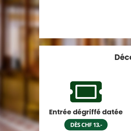
Déco

Entrée dégriffé datée
DÈS CHF 13.-